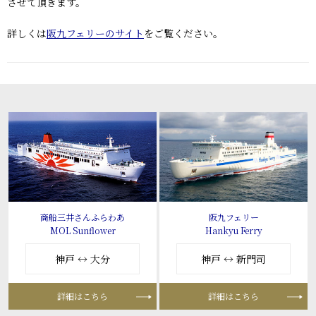
させて頂きます。
詳しくは
阪九フェリーのサイト
をご覧ください。
商船三井さんふらわあ
阪九フェリー
MOL Sunflower
Hankyu Ferry
神戸 ↔ 大分
神戸 ↔ 新門司
詳細はこちら
詳細はこちら