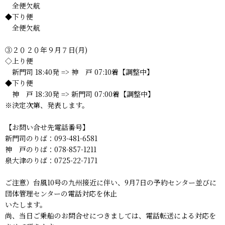
全便欠航
◆下り便
全便欠航
③２０２０年９月７日(月)
◇上り便
新門司 18:40発 => 神 戸 07:10着【調整中】
◆下り便
神 戸 18:30発 => 新門司 07:00着【調整中】
※決定次第、発表します。
【お問い合せ先電話番号】
新門司のりば：093-481-6581
神 戸のりば：078-857-1211
泉大津のりば：0725-22-7171
ご注意）台風10号の九州接近に伴い、9月7日の予約センター並びに
団体管理センターの電話対応を休止
いたします。
尚、当日ご乗船のお問合せにつきましては、電話転送による対応を