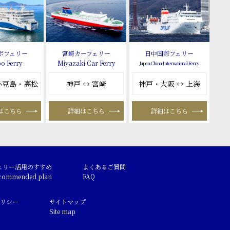
ボフェリー
宮崎カーフェリー
日中国際フェリー
o Ferry
Miyazaki Car Ferry
Japan-China International Ferry
 小豆島・高松
神戸 ↔ 宮崎
神戸・大阪 ↔ 上海
はこちら
詳細はこちら
詳細はこちら
ェリー活用のすすめ
よくあるご質問
commended plan
FAQ
リシー
サイトマップ
Site map