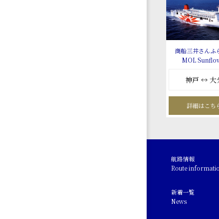
商船三井さんふ
MOL Sunflo
神戸 ↔ 大
詳細はこち
航路情報
Route informati
新着一覧
News