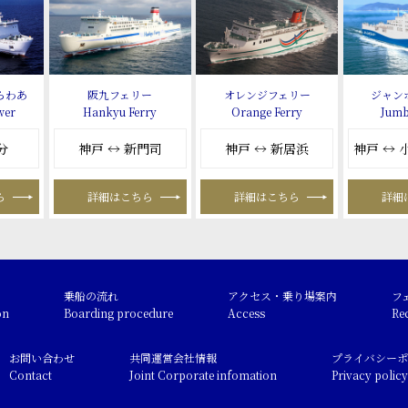
らわあ
阪九フェリー
オレンジフェリー
ジャン
wer
Hankyu Ferry
Orange Ferry
Jumb
分
神戸 ↔ 新門司
神戸 ↔ 新居浜
神戸 ↔
ら
詳細はこちら
詳細はこちら
詳細
乗船の流れ
アクセス・乗り場案内
フ
on
Boarding procedure
Access
Re
お問い合わせ
共同運営会社情報
プライバシーポ
Contact
Joint Corporate infomation
Privacy policy