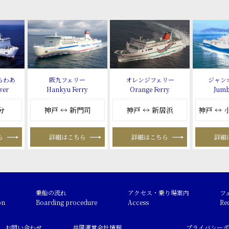
らわあ
阪九フェリー
オレンジフェリー
ジャン
wer
Hankyu Ferry
Orange Ferry
Jumb
分
神戸 ↔ 新門司
神戸 ↔ 新居浜
神戸 ↔
ら
詳細はこちら
詳細はこちら
詳細
乗船の流れ
アクセス・乗り場案内
フ
on
Boarding procedure
Access
Re
お問い合わせ
共同運営会社情報
プライバシーポ