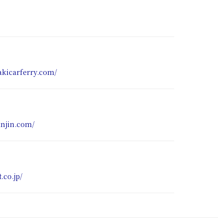
akicarferry.com/
anjin.com/
.co.jp/