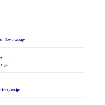
unflower.co.jp/
89
co.jp/
-ferry.co.jp/