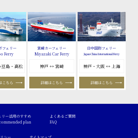
ボフェリー
宮崎カーフェリー
日中国際フェリー
o Ferry
Miyazaki Car Ferry
Japan-China International Ferry
 小豆島・高松
神戸 ↔ 宮崎
神戸・大阪 ↔ 上海
はこちら
詳細はこちら
詳細はこちら
ェリー活用のすすめ
よくあるご質問
commended plan
FAQ
リシー
サイトマップ