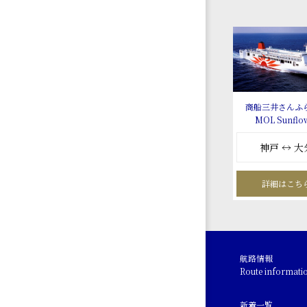
商船三井さんふ
MOL Sunflo
神戸 ↔ 大
詳細はこち
航路情報
Route informati
新着一覧