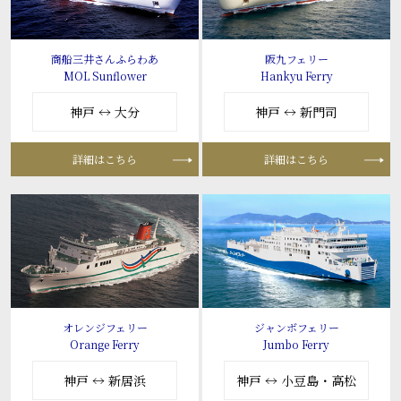
商船三井さんふらわあ
阪九フェリー
MOL Sunflower
Hankyu Ferry
神戸 ↔ 大分
神戸 ↔ 新門司
詳細はこちら
詳細はこちら
オレンジフェリー
ジャンボフェリー
Orange Ferry
Jumbo Ferry
神戸 ↔ 新居浜
神戸 ↔ 小豆島・高松