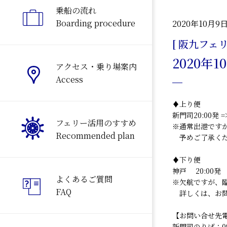
乗船の流れ
Boarding procedure
2020年10月9
[ 阪九フェリ
2020年
アクセス・乗り場案内
Access
♦上り便
新門司20:00発 
フェリー活用のすすめ
※通常出港です
Recommended plan
予めご了承くだ
♦下り便
神戸 20:00発 
よくあるご質問
※欠航ですが、
FAQ
詳しくは、お問
【お問い合せ先
新門司のりば：093-