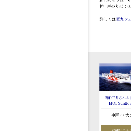
神 戸のりば：078-
詳しくは
阪九フ
商船三井さんふ
MOL Sunflo
神戸 ↔ 大
詳細はこち