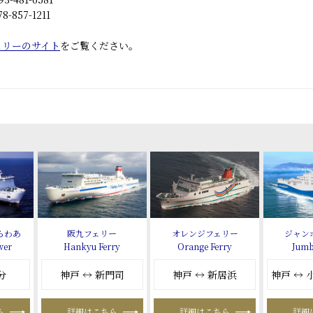
857-1211
ェリーのサイト
をご覧ください。
らわあ
阪九フェリー
オレンジフェリー
ジャン
wer
Hankyu Ferry
Orange Ferry
Jumb
分
神戸 ↔ 新門司
神戸 ↔ 新居浜
神戸 ↔
ら
詳細はこちら
詳細はこちら
詳細