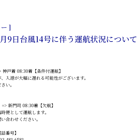
日
ー ]
10月9日台風14号に伴う運航状況について
=> 神戸着 08:30着【条件付運航】
が、入港が大幅に遅れる可能性がございます。
さい。
=> 新門司 08:30着【欠航】
臨時便として運航します。
い合わせください。
電話番号】
481-6581