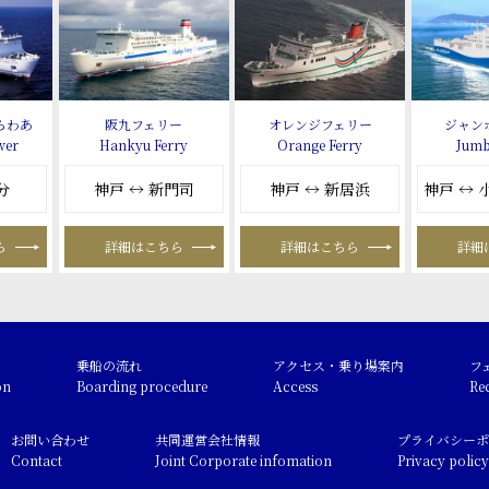
らわあ
阪九フェリー
オレンジフェリー
ジャン
wer
Hankyu Ferry
Orange Ferry
Jumb
分
神戸 ↔ 新門司
神戸 ↔ 新居浜
神戸 ↔
ら
詳細はこちら
詳細はこちら
詳細
乗船の流れ
アクセス・乗り場案内
フ
on
Boarding procedure
Access
Re
お問い合わせ
共同運営会社情報
プライバシーポ
Contact
Joint Corporate infomation
Privacy policy