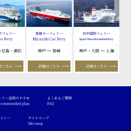
ボフェリー
宮崎カーフェリー
日中国際フェリー
o Ferry
Miyazaki Car Ferry
Japan-China International Ferry
 小豆島・高松
神戸 ↔ 宮崎
神戸・大阪 ↔ 上海
はこちら
詳細はこちら
詳細はこちら
ェリー活用のすすめ
よくあるご質問
commended plan
FAQ
リシー
サイトマップ
Site map