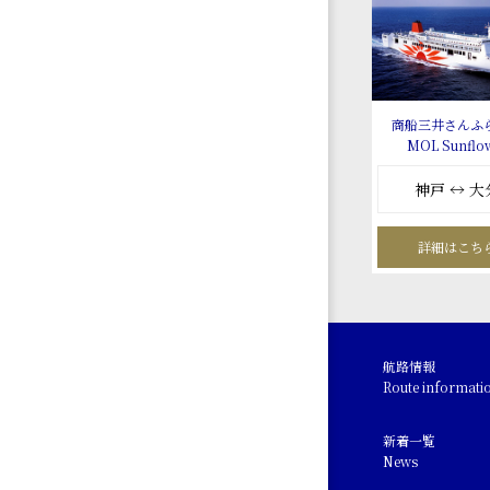
商船三井さんふ
MOL Sunflo
神戸 ↔ 大
詳細はこち
航路情報
Route informati
新着一覧
News