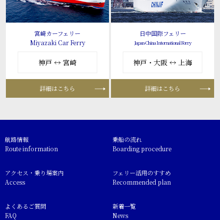
宮崎カーフェリー
日中国際フェリー
Miyazaki Car Ferry
Japan-China International Ferry
神戸 ↔ 宮崎
神戸・大阪 ↔ 上海
詳細はこちら
詳細はこちら
航路情報
乗船の流れ
Route information
Boarding procedure
アクセス・乗り場案内
フェリー活用のすすめ
Access
Recommended plan
よくあるご質問
新着一覧
FAQ
News