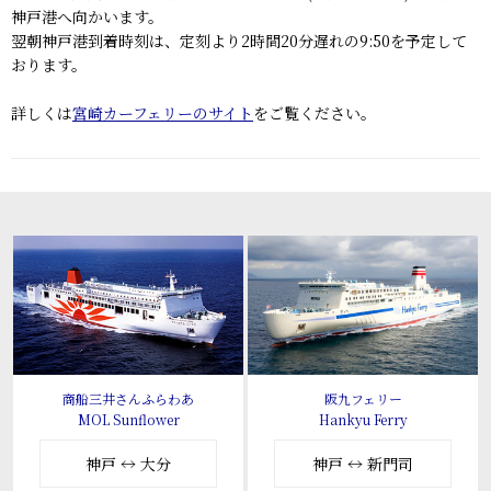
神戸港へ向かいます。
翌朝神戸港到着時刻は、定刻より2時間20分遅れの9:50を予定して
おります。
詳しくは
宮崎カーフェリーのサイト
をご覧ください。
商船三井さんふらわあ
阪九フェリー
MOL Sunflower
Hankyu Ferry
神戸 ↔ 大分
神戸 ↔ 新門司