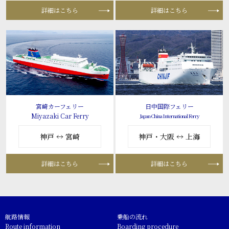
詳細はこちら
詳細はこちら
宮崎カーフェリー
日中国際フェリー
Miyazaki Car Ferry
Japan-China International Ferry
神戸 ↔ 宮崎
神戸・大阪 ↔ 上海
詳細はこちら
詳細はこちら
航路情報
乗船の流れ
Route information
Boarding procedure