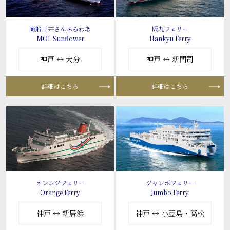
商船三井さんふらわあ
阪九フェリー
MOL Sunflower
Hankyu Ferry
神戸 ↔ 大分
神戸 ↔ 新門司
詳細はこちら
詳細はこちら
オレンジフェリー
ジャンボフェリー
Orange Ferry
Jumbo Ferry
神戸 ↔ 新居浜
神戸 ↔ 小豆島・高松