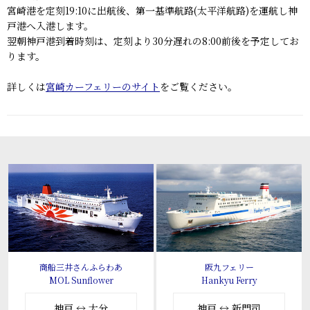
宮崎港を定刻19:10に出航後、第一基準航路(太平洋航路)を運航し神
戸港へ入港します。
翌朝神戸港到着時刻は、定刻より30分遅れの8:00前後を予定してお
ります。
詳しくは
宮崎カーフェリーのサイト
をご覧ください。
商船三井さんふらわあ
阪九フェリー
MOL Sunflower
Hankyu Ferry
神戸 ↔ 大分
神戸 ↔ 新門司