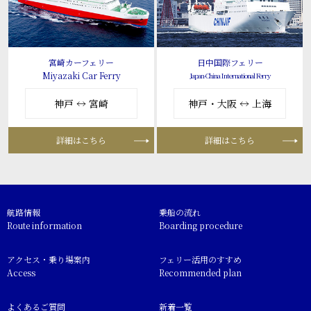
宮崎カーフェリー
日中国際フェリー
Miyazaki Car Ferry
Japan-China International Ferry
神戸 ↔ 宮崎
神戸・大阪 ↔ 上海
詳細はこちら
詳細はこちら
航路情報
乗船の流れ
Route information
Boarding procedure
アクセス・乗り場案内
フェリー活用のすすめ
Access
Recommended plan
よくあるご質問
新着一覧