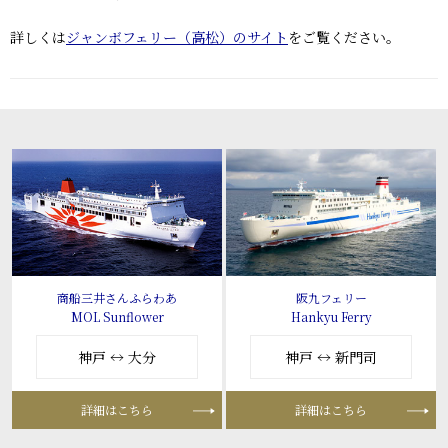
詳しくは
ジャンボフェリー（高松）のサイト
をご覧ください。
商船三井さんふらわあ
阪九フェリー
MOL Sunflower
Hankyu Ferry
神戸 ↔ 大分
神戸 ↔ 新門司
詳細はこちら
詳細はこちら