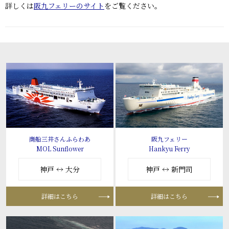
詳しくは
阪九フェリーのサイト
をご覧ください。
商船三井さんふらわあ
阪九フェリー
MOL Sunflower
Hankyu Ferry
神戸 ↔ 大分
神戸 ↔ 新門司
詳細はこちら
詳細はこちら