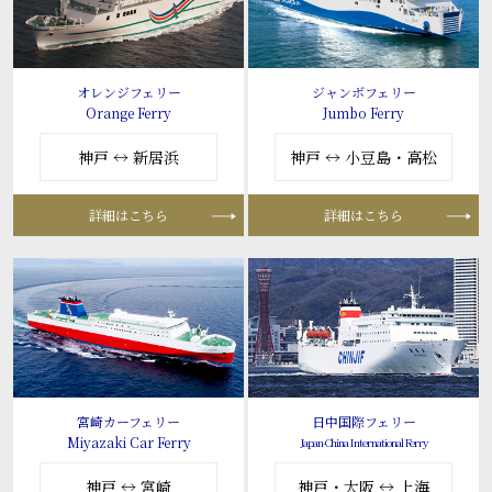
オレンジフェリー
ジャンボフェリー
Orange Ferry
Jumbo Ferry
神戸 ↔ 新居浜
神戸 ↔ 小豆島・高松
詳細はこちら
詳細はこちら
宮崎カーフェリー
日中国際フェリー
Miyazaki Car Ferry
Japan-China International Ferry
神戸 ↔ 宮崎
神戸・大阪 ↔ 上海