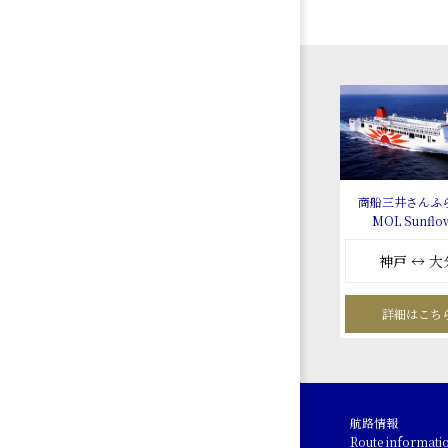
商船三井さんふ
MOL Sunflo
神戸 ↔ 大
詳細はこち
航路情報
Route informati