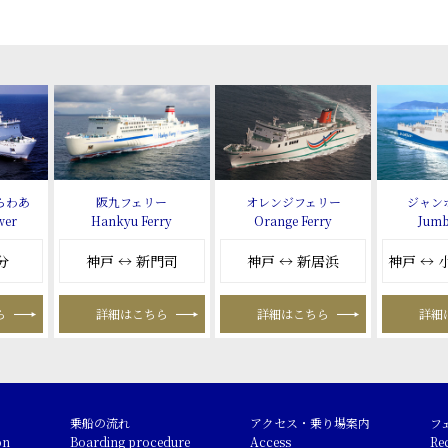
らわあ
阪九フェリー
オレンジフェリー
ジャン
wer
Hankyu Ferry
Orange Ferry
Jumb
分
神戸 ↔ 新門司
神戸 ↔ 新居浜
神戸 ↔
ら
詳細はこちら
詳細はこちら
詳細
乗船の流れ
アクセス・乗り場案内
フ
on
Boarding procedure
Access
Re