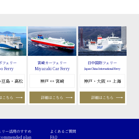
ボフェリー
宮崎カーフェリー
日中国際フェリー
o Ferry
Miyazaki Car Ferry
Japan-China International Ferry
 小豆島・高松
神戸 ↔ 宮崎
神戸・大阪 ↔ 上海
はこちら
詳細はこちら
詳細はこちら
ェリー活用のすすめ
よくあるご質問
commended plan
FAQ