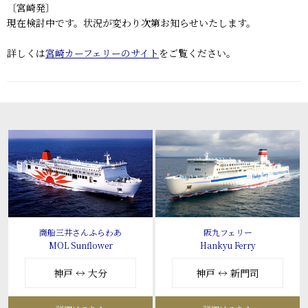
〔宮崎発〕
現在検討中です。状況が変わり次第お知らせいたします。
詳しくは
宮崎カーフェリーのサイト
をご覧ください。
商船三井さんふらわあ
阪九フェリー
MOL Sunflower
Hankyu Ferry
神戸 ↔ 大分
神戸 ↔ 新門司