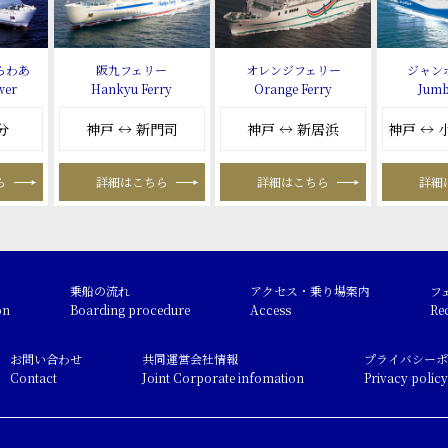
らわあ
阪九フェリー
オレンジフェリー
ジャン
wer
Hankyu Ferry
Orange Ferry
Jumb
分
神戸 ↔ 新門司
神戸 ↔ 新居浜
神戸 ↔
ら
詳細はこちら
詳細はこちら
詳細
乗船の流れ
アクセス・乗り場案内
フ
on
Boarding procedure
Access
Re
お問い合わせ
共同運営会社情報
プライバシーポ
Contact
Joint Corporate infomation
Privacy policy