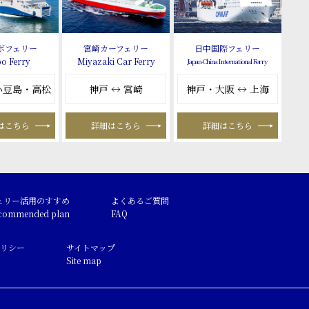
ボフェリー
宮崎カーフェリー
日中国際フェリー
o Ferry
Miyazaki Car Ferry
Japan-China International Ferry
 小豆島・高松
神戸 ↔ 宮崎
神戸・大阪 ↔ 上海
はこちら
詳細はこちら
詳細はこちら
ェリー活用のすすめ
よくあるご質問
commended plan
FAQ
リシー
サイトマップ
Site map