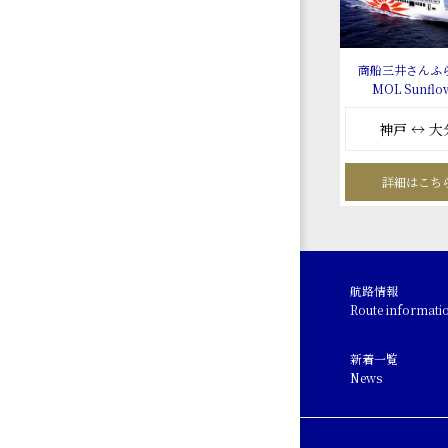
商船三井さんふ
MOL Sunflo
神戸 ↔ 大
詳細はこち
航路情報
Route informati
新着一覧
News