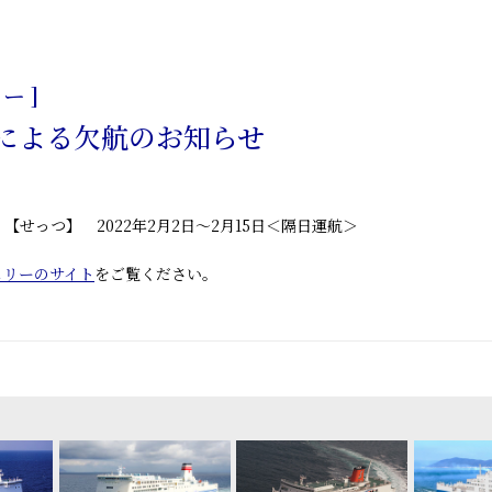
日
ー ]
による欠航のお知らせ
【せっつ】 2022年2月2日～2月15日＜隔日運航＞
ェリーのサイト
をご覧ください。