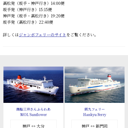
高松発（坂手・神戸行き）14:00便
坂手発（神戸行き）15:15便
神戸発（坂手・高松行き）19:20便
坂手発（高松行き）22:40便
詳しくは
ジャンボフェリーのサイト
をご覧ください。
商船三井さんふらわあ
阪九フェリー
MOL Sunflower
Hankyu Ferry
神戸 ↔ 大分
神戸 ↔ 新門司