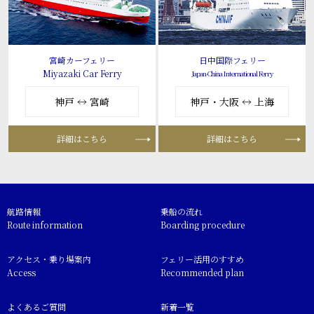
宮崎カーフェリー
日中国際フェリー
Miyazaki Car Ferry
Japan-China International Ferry
神戸 ↔ 宮崎
神戸・大阪 ↔ 上海
詳細はこちら
詳細はこちら
航路情報
乗船の流れ
Route information
Boarding procedure
アクセス・乗り場案内
フェリー活用のすすめ
Access
Recommended plan
よくあるご質問
新着一覧