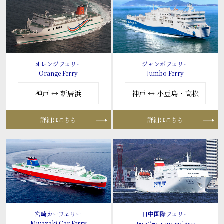
オレンジフェリー
ジャンボフェリー
Orange Ferry
Jumbo Ferry
神戸 ↔ 新居浜
神戸 ↔ 小豆島・高松
詳細はこちら
詳細はこちら
宮崎カーフェリー
日中国際フェリー
Miyazaki Car Ferry
Japan-China International Ferry