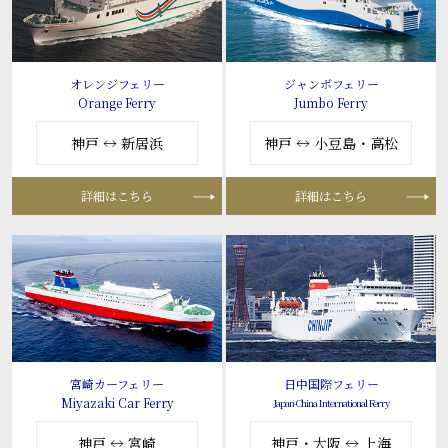
オレンジフェリー
ジャンボフェリー
Orange Ferry
Jumbo Ferry
神戸 ↔ 新居浜
神戸 ↔ 小豆島・高松
詳細はこちら
詳細はこちら
宮崎カーフェリー
日中国際フェリー
Miyazaki Car Ferry
Japan-China International Ferry
神戸 ↔ 宮崎
神戸・大阪 ↔ 上海