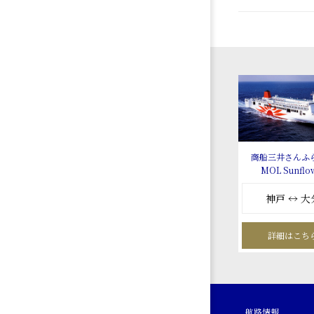
商船三井さんふ
MOL Sunflo
神戸 ↔ 大
詳細はこち
航路情報