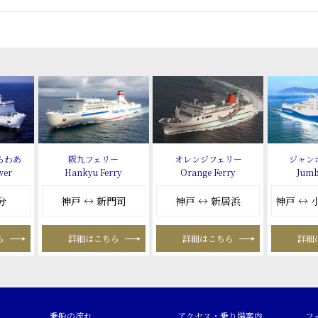
らわあ
阪九フェリー
オレンジフェリー
ジャン
wer
Hankyu Ferry
Orange Ferry
Jumb
分
神戸 ↔ 新門司
神戸 ↔ 新居浜
神戸 ↔
ら
詳細はこちら
詳細はこちら
詳細
乗船の流れ
アクセス・乗り場案内
フ