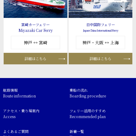
宮崎カーフェリー
日中国際フェリー
Miyazaki Car Ferry
Japan-China International Ferry
神戸 ↔ 宮崎
神戸・大阪 ↔ 上海
詳細はこちら
詳細はこちら
航路情報
乗船の流れ
Route information
Boarding procedure
アクセス・乗り場案内
フェリー活用のすすめ
Access
Recommended plan
よくあるご質問
新着一覧