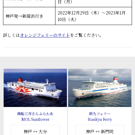
日（月）
2022年12月29日（木）～2023年1月
神戸発→新居浜行き
10日（火）
詳しくは
オレンジフェリーのサイト
をご覧ください。
商船三井さんふらわあ
阪九フェリー
MOL Sunflower
Hankyu Ferry
神戸 ↔ 大分
神戸 ↔ 新門司