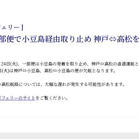
日
ェリー ]
一部便で小豆島経由取り止め 神戸⇔高松
、
24日(火)、一部便は小豆島の発着を取り止め、神戸⇔高松の直通運航
と
日(火)は神戸⇔小豆島、高松⇔小豆島の便が欠航となります。
⇔高松航路については、大幅な遅れが発生する可能性があります。
ボフェリーのサイト
をご覧ください。