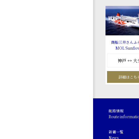
商船三井さんふ
MOL Sunflo
神戸 ↔ 大
詳細はこち
航路情報
Route informati
新着一覧
News