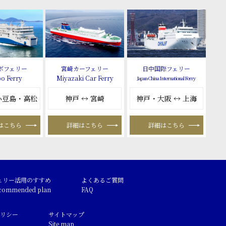
ボフェリー
宮崎カーフェリー
日中国際フェリー
o Ferry
Miyazaki Car Ferry
Japan-China International Ferry
 小豆島・高松
神戸 ↔ 宮崎
神戸・大阪 ↔ 上海
はこちら
詳細はこちら
詳細はこちら
ェリー活用のすすめ
よくあるご質問
commended plan
FAQ
リシー
サイトマップ
Site map