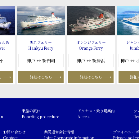
らわあ
阪九フェリー
オレンジフェリー
ジャン
wer
Hankyu Ferry
Orange Ferry
Jumb
分
神戸 ↔ 新門司
神戸 ↔ 新居浜
神戸 ↔
ら
詳細はこちら
詳細はこちら
詳細
乗船の流れ
アクセス・乗り場案内
フ
on
Boarding procedure
Access
Re
お問い合わせ
共同運営会社情報
プライバシーポ
Contact
Joint Corporate infomation
Privacy policy