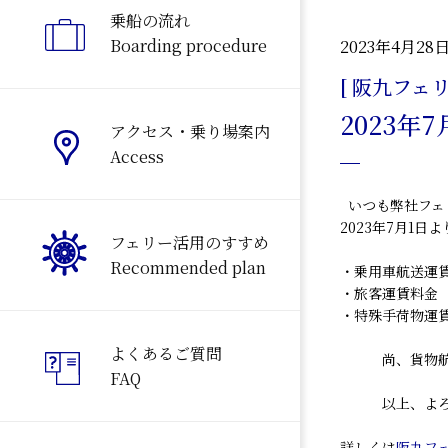
乗船の流れ
Boarding procedure
2023年4月28
[ 阪九フェリ
2023
アクセス・乗り場案内
Access
いつも弊社フェ
2023年7月1
フェリー活用のすすめ
Recommended plan
・乗用車航送運
・旅客運賃料金
・特殊手荷物運
よくあるご質問
尚、貨物航送
FAQ
以上、よろし
詳しくは
阪九フ