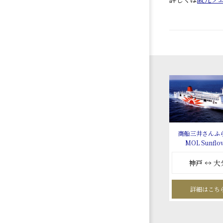
商船三井さんふ
MOL Sunflo
神戸 ↔ 大
詳細はこち