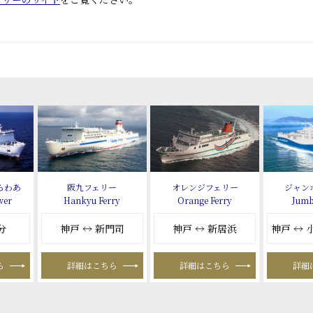
らわあ
阪九フェリー
オレンジフェリー
ジャン
wer
Hankyu Ferry
Orange Ferry
Jumb
分
神戸 ↔ 新門司
神戸 ↔ 新居浜
神戸 ↔
ら
詳細はこちら
詳細はこちら
詳細