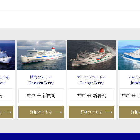
らわあ
阪九フェリー
オレンジフェリー
ジャン
wer
Hankyu Ferry
Orange Ferry
Jumb
分
神戸 ↔ 新門司
神戸 ↔ 新居浜
神戸 ↔
ら
詳細はこちら
詳細はこちら
詳細