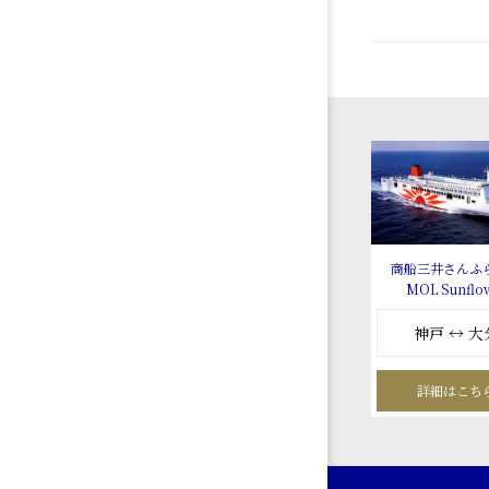
商船三井さんふ
MOL Sunflo
神戸 ↔ 大
詳細はこち