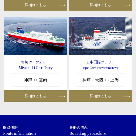
詳細はこちら
詳細はこちら
宮崎カーフェリー
日中国際フェリー
Miyazaki Car Ferry
Japan-China International Ferry
神戸 ↔ 宮崎
神戸・大阪 ↔ 上海
詳細はこちら
詳細はこちら
航路情報
乗船の流れ
Route information
Boarding procedure