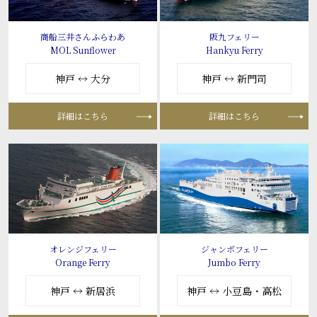
商船三井さんふらわあ
阪九フェリー
MOL Sunflower
Hankyu Ferry
神戸 ↔ 大分
神戸 ↔ 新門司
詳細はこちら
詳細はこちら
オレンジフェリー
ジャンボフェリー
Orange Ferry
Jumbo Ferry
神戸 ↔ 新居浜
神戸 ↔ 小豆島・高松