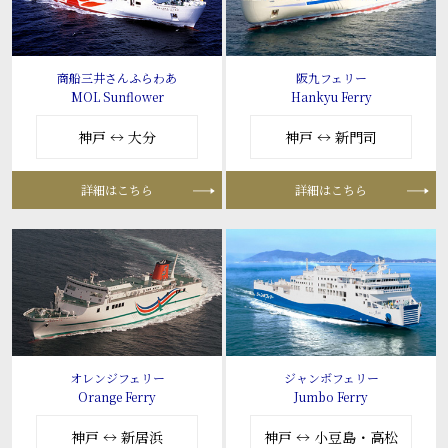
商船三井さんふらわあ
阪九フェリー
MOL Sunflower
Hankyu Ferry
神戸 ↔ 大分
神戸 ↔ 新門司
詳細はこちら
詳細はこちら
オレンジフェリー
ジャンボフェリー
Orange Ferry
Jumbo Ferry
神戸 ↔ 新居浜
神戸 ↔ 小豆島・高松