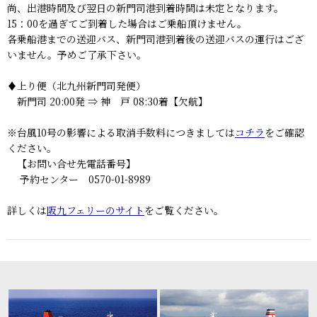
尚、出港時間及び翌日の新門司港到着時間は未定となります。
15：00を過ぎてご到着した場合はご乗船頂けません。
各乗船港までの送迎バス、新門司港到着後の送迎バスの運行はござ
いません。予めご了承下さい。
♦上り便（北九州新門司発便）
新門司 20:00発 ⇒ 神 戸 08:30着【欠航】
※台風10号の影響による取消手数料につきましては
コチラ
をご確認
ください。
【お問い合せ先電話番号】
予約センター 0570-01-8989
詳しくは
阪九フェリーのサイト
をご覧ください。