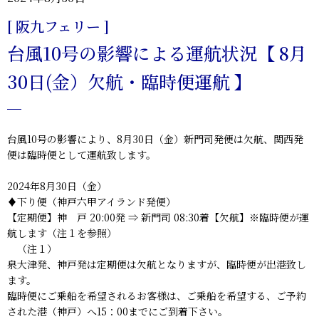
[ 阪九フェリー ]
台風10号の影響による運航状況【 8月
30日(金）欠航・臨時便運航 】
台風10号の影響により、8月30日（金）新門司発便は欠航、関西発
便は
臨時便
として運航致します。
2024年8月30日（金）
♦下り便（神戸六甲アイランド発便）
【定期便】神 戸 20:00発 ⇒ 新門司 08:30着【欠航】※臨時便が運
航します（注１を参照）
（注１）
泉大津発、神戸発は定期便は欠航となりますが、
臨時便が出港致し
ます。
臨時便にご乗船を希望されるお客様は、ご乗船を希望する、ご予約
された港（神戸）へ
15：00までにご到着下さい。