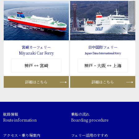
宮崎カーフェリー
日中国際フェリー
Miyazaki Car Ferry
Japan-China International Ferry
神戸 ↔ 宮崎
神戸・大阪 ↔ 上海
詳細はこちら
詳細はこちら
航路情報
乗船の流れ
Route information
Boarding procedure
アクセス・乗り場案内
フェリー活用のすすめ