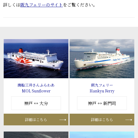
詳しくは
阪九フェリーのサイト
をご覧ください。
商船三井さんふらわあ
阪九フェリー
MOL Sunflower
Hankyu Ferry
神戸 ↔ 大分
神戸 ↔ 新門司
詳細はこちら
詳細はこちら