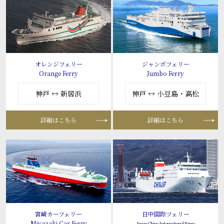
オレンジフェリー
ジャンボフェリー
Orange Ferry
Jumbo Ferry
神戸 ↔ 新居浜
神戸 ↔ 小豆島・高松
詳細はこちら
詳細はこちら
宮崎カーフェリー
日中国際フェリー
Miyazaki Car Ferry
Japan-China International Ferry