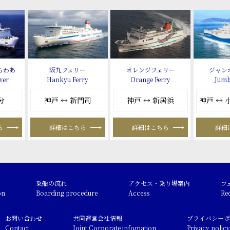
らわあ
阪九フェリー
オレンジフェリー
ジャン
wer
Hankyu Ferry
Orange Ferry
Jumb
分
神戸 ↔ 新門司
神戸 ↔ 新居浜
神戸 ↔
ら
詳細はこちら
詳細はこちら
詳細
乗船の流れ
アクセス・乗り場案内
フ
on
Boarding procedure
Access
Re
お問い合わせ
共同運営会社情報
プライバシーポ
Contact
Joint Corporate infomation
Privacy policy