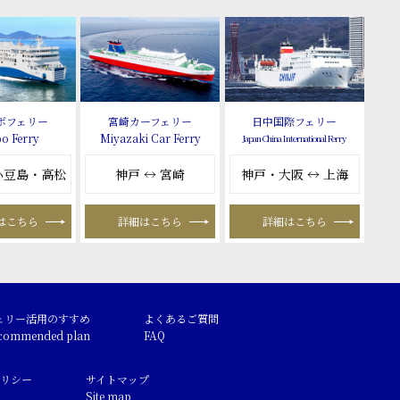
ボフェリー
宮崎カーフェリー
日中国際フェリー
o Ferry
Miyazaki Car Ferry
Japan-China International Ferry
 小豆島・高松
神戸 ↔ 宮崎
神戸・大阪 ↔ 上海
はこちら
詳細はこちら
詳細はこちら
ェリー活用のすすめ
よくあるご質問
commended plan
FAQ
リシー
サイトマップ
Site map