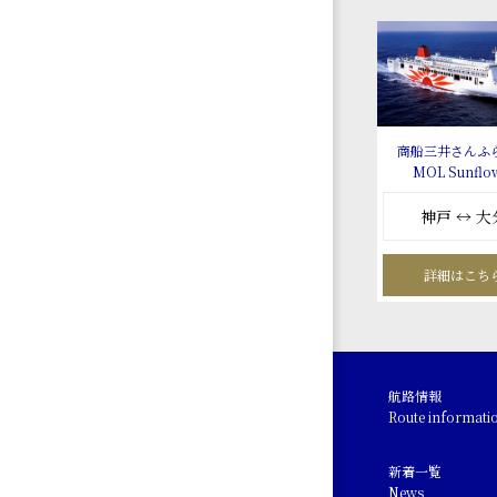
商船三井さんふ
MOL Sunflo
神戸 ↔ 大
詳細はこち
航路情報
Route informati
新着一覧
News