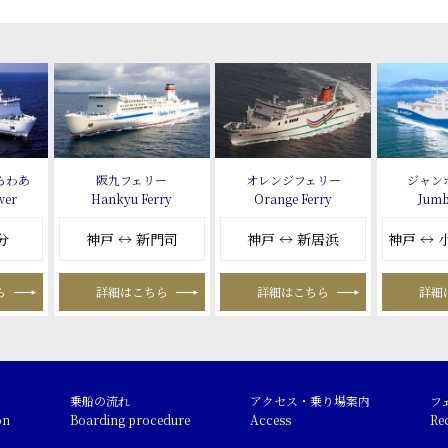
らわあ
阪九フェリー
オレンジフェリー
ジャン
wer
Hankyu Ferry
Orange Ferry
Jumb
分
神戸 ↔ 新門司
神戸 ↔ 新居浜
神戸 ↔
ら
詳細はこちら
詳細はこちら
詳細
乗船の流れ
アクセス・乗り場案内
フ
on
Boarding procedure
Access
Re