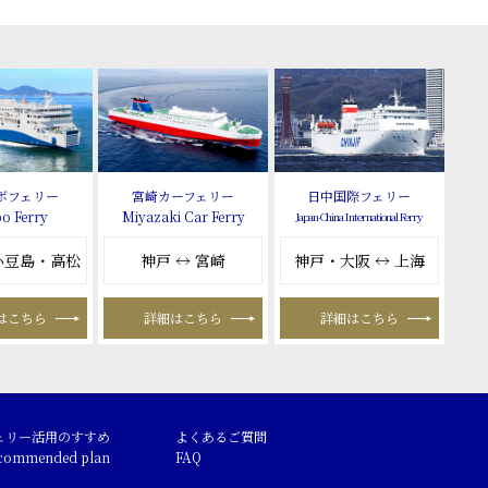
ボフェリー
宮崎カーフェリー
日中国際フェリー
o Ferry
Miyazaki Car Ferry
Japan-China International Ferry
 小豆島・高松
神戸 ↔ 宮崎
神戸・大阪 ↔ 上海
はこちら
詳細はこちら
詳細はこちら
ェリー活用のすすめ
よくあるご質問
commended plan
FAQ