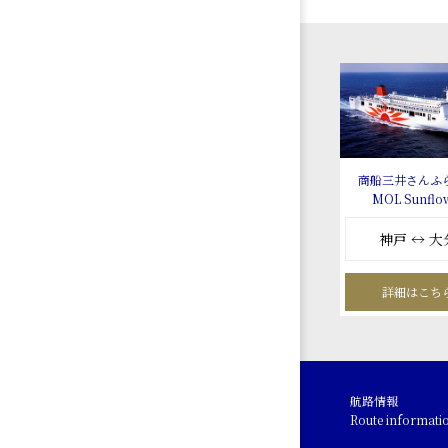
商船三井さんふ
MOL Sunflo
神戸 ↔ 大
詳細はこち
航路情報
Route informati