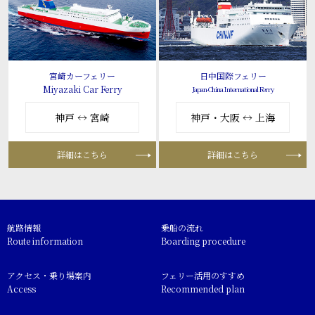
宮崎カーフェリー
日中国際フェリー
Miyazaki Car Ferry
Japan-China International Ferry
神戸 ↔ 宮崎
神戸・大阪 ↔ 上海
詳細はこちら
詳細はこちら
航路情報
乗船の流れ
Route information
Boarding procedure
アクセス・乗り場案内
フェリー活用のすすめ
Access
Recommended plan