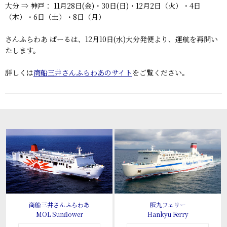
大分 ⇒ 神戸
： 11月28日(金)・30日(日)・12月2日（火）・4日
（木）・6日（土）・8日（月）
さんふらわあ ぱーるは、12月10日(水)大分発便より、運航を再開い
たします。
詳しくは
商船三井さんふらわあのサイト
をご覧ください。
商船三井さんふらわあ
阪九フェリー
MOL Sunflower
Hankyu Ferry