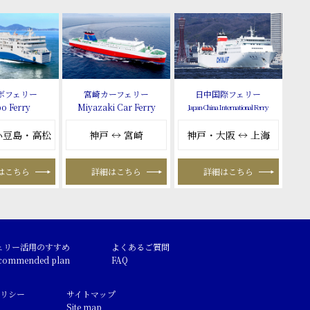
ボフェリー
宮崎カーフェリー
日中国際フェリー
o Ferry
Miyazaki Car Ferry
Japan-China International Ferry
 小豆島・高松
神戸 ↔ 宮崎
神戸・大阪 ↔ 上海
はこちら
詳細はこちら
詳細はこちら
ェリー活用のすすめ
よくあるご質問
commended plan
FAQ
リシー
サイトマップ
Site map