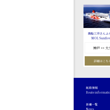
商船三井さんふ
MOL Sunflo
神戸 ↔ 大
詳細はこち
航路情報
Route informati
新着一覧
News