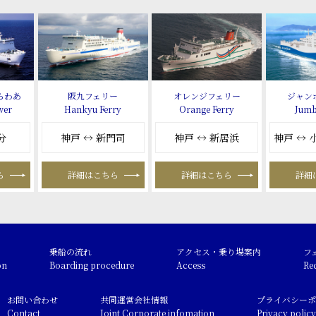
らわあ
阪九フェリー
オレンジフェリー
ジャン
wer
Hankyu Ferry
Orange Ferry
Jumb
分
神戸 ↔ 新門司
神戸 ↔ 新居浜
神戸 ↔
ら
詳細はこちら
詳細はこちら
詳細
乗船の流れ
アクセス・乗り場案内
フ
on
Boarding procedure
Access
Re
お問い合わせ
共同運営会社情報
プライバシーポ
Contact
Joint Corporate infomation
Privacy policy