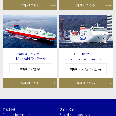
詳細はこちら
詳細はこちら
宮崎カーフェリー
日中国際フェリー
Miyazaki Car Ferry
Japan-China International Ferry
神戸 ↔ 宮崎
神戸・大阪 ↔ 上海
詳細はこちら
詳細はこちら
航路情報
乗船の流れ
Route information
Boarding procedure