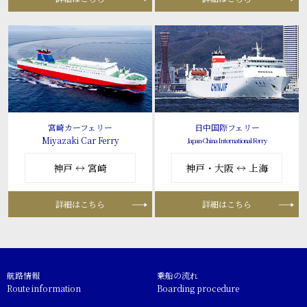
宮崎カーフェリー
日中国際フェリー
Miyazaki Car Ferry
Japan-China International Ferry
神戸 ↔ 宮崎
神戸・大阪 ↔ 上海
詳細はこちら
詳細はこちら
航路情報
乗船の流れ
Route information
Boarding procedure