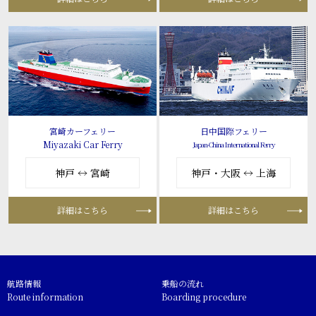
宮崎カーフェリー
日中国際フェリー
Miyazaki Car Ferry
Japan-China International Ferry
神戸 ↔ 宮崎
神戸・大阪 ↔ 上海
詳細はこちら
詳細はこちら
航路情報
乗船の流れ
Route information
Boarding procedure