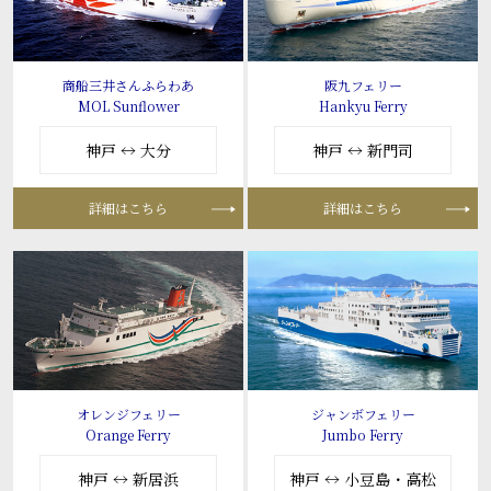
商船三井さんふらわあ
阪九フェリー
MOL Sunflower
Hankyu Ferry
神戸 ↔ 大分
神戸 ↔ 新門司
詳細はこちら
詳細はこちら
オレンジフェリー
ジャンボフェリー
Orange Ferry
Jumbo Ferry
神戸 ↔ 新居浜
神戸 ↔ 小豆島・高松