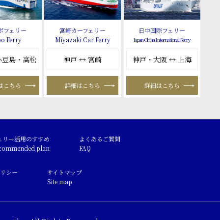
ボフェリー
宮崎カーフェリー
日中国際フェリー
o Ferry
Miyazaki Car Ferry
Japan-China International Ferry
 小豆島・高松
神戸 ↔ 宮崎
神戸・大阪 ↔ 上海
はこちら
詳細はこちら
詳細はこちら
ェリー活用のすすめ
よくあるご質問
commended plan
FAQ
リシー
サイトマップ
Site map