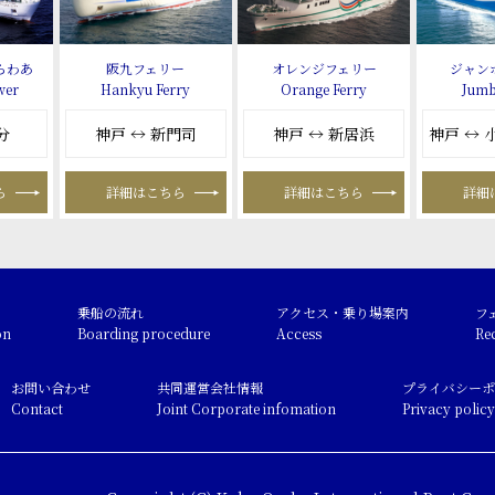
らわあ
阪九フェリー
オレンジフェリー
ジャン
wer
Hankyu Ferry
Orange Ferry
Jumb
分
神戸 ↔ 新門司
神戸 ↔ 新居浜
神戸 ↔
ら
詳細はこちら
詳細はこちら
詳細
乗船の流れ
アクセス・乗り場案内
フ
on
Boarding procedure
Access
Re
お問い合わせ
共同運営会社情報
プライバシーポ
Contact
Joint Corporate infomation
Privacy policy