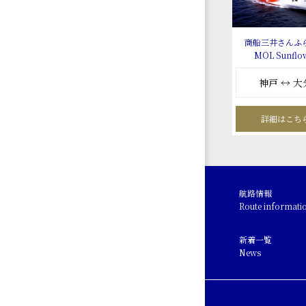
商船三井さんふ
MOL Sunflo
神戸 ↔ 大
詳細はこち
航路情報
Route informati
新着一覧
News