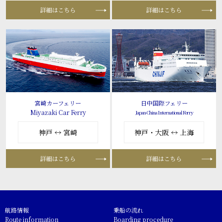
詳細はこちら
詳細はこちら
宮崎カーフェリー
日中国際フェリー
Miyazaki Car Ferry
Japan-China International Ferry
神戸 ↔ 宮崎
神戸・大阪 ↔ 上海
詳細はこちら
詳細はこちら
航路情報
乗船の流れ
Route information
Boarding procedure