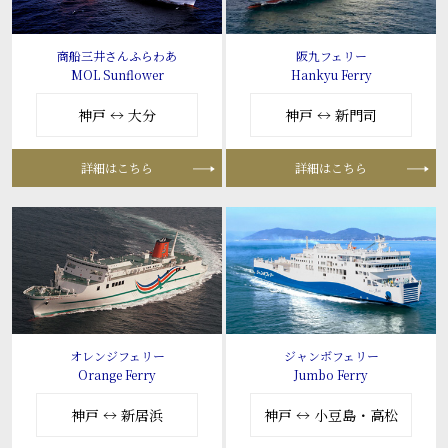
商船三井さんふらわあ
阪九フェリー
MOL Sunflower
Hankyu Ferry
神戸 ↔ 大分
神戸 ↔ 新門司
詳細はこちら
詳細はこちら
オレンジフェリー
ジャンボフェリー
Orange Ferry
Jumbo Ferry
神戸 ↔ 新居浜
神戸 ↔ 小豆島・高松