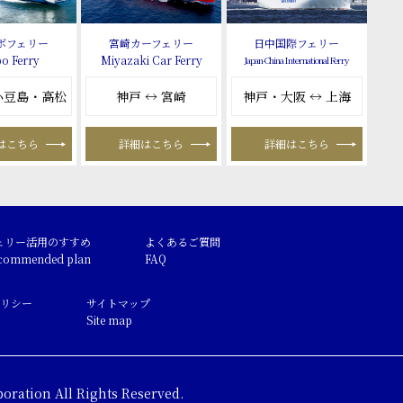
ボフェリー
宮崎カーフェリー
日中国際フェリー
o Ferry
Miyazaki Car Ferry
Japan-China International Ferry
 小豆島・高松
神戸 ↔ 宮崎
神戸・大阪 ↔ 上海
はこちら
詳細はこちら
詳細はこちら
ェリー活用のすすめ
よくあるご質問
commended plan
FAQ
リシー
サイトマップ
Site map
oration All Rights Reserved.