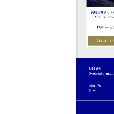
商船三井さんふ
MOL Sunflo
神戸 ↔ 大
詳細はこち
航路情報
Route informati
新着一覧
News