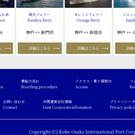
らわあ
阪九フェリー
オレンジフェリー
ジャン
wer
Hankyu Ferry
Orange Ferry
Jumb
分
神戸 ↔ 新門司
神戸 ↔ 新居浜
神戸 ↔
ら
詳細はこちら
詳細はこちら
詳細
乗船の流れ
アクセス・乗り場案内
フ
on
Boarding procedure
Access
Re
お問い合わせ
共同運営会社情報
プライバシーポ
Contact
Joint Corporate infomation
Privacy policy
Copyright (C) Kobe-Osaka International Port Corp