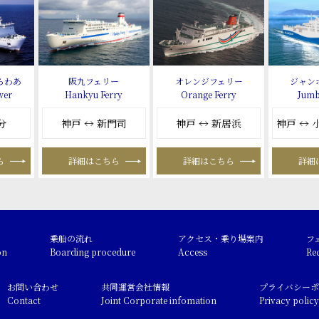
らわあ
阪九フェリー
オレンジフェリー
ジャン
wer
Hankyu Ferry
Orange Ferry
Jumb
分
神戸 ↔ 新門司
神戸 ↔ 新居浜
神戸 ↔
ら
詳細はこちら
詳細はこちら
詳細
乗船の流れ
アクセス・乗り場案内
フ
on
Boarding procedure
Access
Re
お問い合わせ
共同運営会社情報
プライバシーポ
Contact
Joint Corporate infomation
Privacy policy