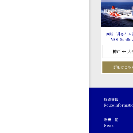
商船三井さんふ
MOL Sunflo
神戸 ↔ 大
詳細はこち
航路情報
Route informati
新着一覧
News