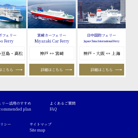
ボフェリー
宮崎カーフェリー
日中国際フェリー
o Ferry
Miyazaki Car Ferry
Japan-China International Ferry
 小豆島・高松
神戸 ↔ 宮崎
神戸・大阪 ↔ 上海
はこちら
詳細はこちら
詳細はこちら
ェリー活用のすすめ
よくあるご質問
commended plan
FAQ
リシー
サイトマップ
Site map