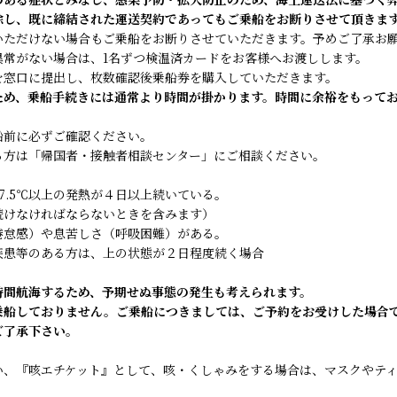
除し、既に締結された運送契約であってもご乗船をお断りさせて頂きま
いただけない場合もご乗船をお断りさせていただきます。予めご了承お
異常がない場合は、1名ずつ検温済カードをお客様へお渡しします。
を窓口に提出し、枚数確認後乗船券を購入していただきます。
ため、乗船手続きには通常より時間が掛かります。時間に余裕をもって
船前に必ずご確認ください。
方は「帰国者・接触者相談センター」にご相談ください。
7.5℃以上の発熱が４日以上続いている。
続けなければならないときを含みます）
倦怠感）や息苦しさ（呼吸困難）がある。
疾患等のある方は、上の状態が２日程度続く場合
時間航海するため、予期せぬ事態の発生も考えられます。
乗船しておりません。ご乗船につきましては、ご予約をお受けした場合
ご了承下さい。
い、『咳エチケット』として、咳・くしゃみをする場合は、マスクやテ