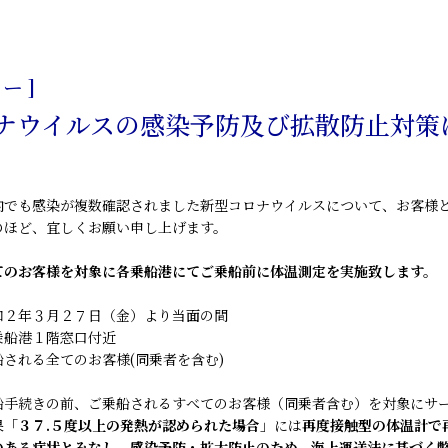
日
ー ]
ナウイルスの感染予防及び拡散防止対策
内でも感染が複数確認されました新型コロナウイルスについて、お客様
のほど、宜しくお願い申し上げます。
てのお客様を対象に各乗船港にてご乗船前に体温測定を実施致します。
和２年３月２７日（金）より当面の間
乗船港１階窓口付近
される全てのお客様(同乗者を含む)
船手続きの前、ご乗船されるすべてのお客様（同乗者含む）を対象にサ
果「
３７.５度以上の発熱が認められた場合
」には
再度接触型の体温計で
のある症状とみなし、感染予防・拡大防止のため、海上運送法に基づく弊