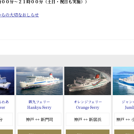
時００分～２１時００分（土日・祝日も実施））
からの大切なおしらせ
らわあ
阪九フェリー
オレンジフェリー
ジャン
wer
Hankyu Ferry
Orange Ferry
Jumb
分
神戸 ↔ 新門司
神戸 ↔ 新居浜
神戸 ↔