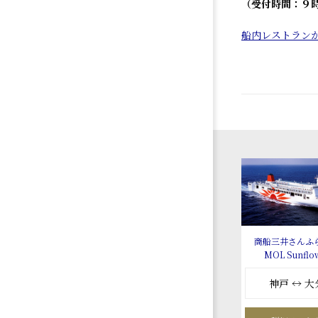
（受付時間：９
船内レストラン
商船三井さんふ
MOL Sunflo
神戸 ↔ 大