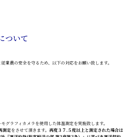
について
と従業員の安全を守るため、以下の対応をお願い致します。
ーモグラフィカメラを使用した体温測定を実施致します。
再測定
をさせて頂きます。
再度３７.５度以上と測定された場合は
社『運送約款(旅客輸送の部 第2章第3条）』に基づき運送契約