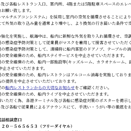
ル及び各船レストラン入口、案内所、4階または5階駐車スペースのエレ
力お願い致します。
ルマルチエアコンシステム」を採用し室内の空気を循環させることによ
にて外気の取り込み量を通常より増やし、より換気の行き届いた条件で
の強化を実施し、航海中は、船内に新鮮な外気を取り入れ循環させ、空
員の感染症予防対策として従業員がマスクを着用して接客させていただ
員の感染症予防対策として、清掃時に船内客室のドアノブ、テーブルの
員の安全確保のため、船内ステイサービスを中止させていただきます。
員の安全確保のため、船内一部施設等(キッズルーム、カラオケルーム、
中止させていただきます。
員の安全確保のため、船内レストランはアルコール消毒を実施しており
の提供を中止させていただいております。
記の
船内レストランからの大切なお知らせ
をご確認ください。
員の安全確保のため、船内ライブを中止させていただきます。
解いただく為、各港ターミナル及び各船に感染症対策のポスターを掲示
ル及び各船で従業員によるアナウンスにて、手洗い・うがい等の徹底を
電話相談窓口
２０－５６５６５３（フリーダイヤル）