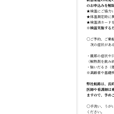
のお申込みを解
★検温にご協力
★体温測定時に
★検温済カード
※
検温実施する
○ご予約、ご乗
次の症状がある
・風邪の症状や3
（解熱剤を飲み
・強いだるさ（
※高齢者や基礎
弊社航路は、長
医師や看護師は
ますので、予め
○手洗い、うが
ください。