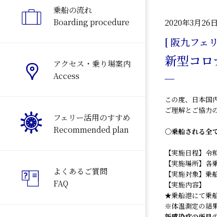
乗船の流れ
Boarding procedure
2020年3月26
[ 阪九フェリ
新型コロ
アクセス・乗り場案内
Access
この度、日本国
ご理解とご協力
フェリー活用のすすめ
Recommended plan
○乗船される全
【実施日程】令
【実施場所】各
よくあるご質問
【実施対象】乗船
FAQ
【実施内容】
★乗船港にて乗
※体温測定の結
新感染症の所見