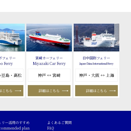
ボフェリー
宮崎カーフェリー
日中国際フェリー
o Ferry
Miyazaki Car Ferry
Japan-China International Ferry
 小豆島・高松
神戸 ↔ 宮崎
神戸・大阪 ↔ 上海
はこちら
詳細はこちら
詳細はこちら
ェリー活用のすすめ
よくあるご質問
commended plan
FAQ