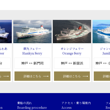
らわあ
阪九フェリー
オレンジフェリー
ジャン
wer
Hankyu Ferry
Orange Ferry
Jumb
分
神戸 ↔ 新門司
神戸 ↔ 新居浜
神戸 ↔
ら
詳細はこちら
詳細はこちら
詳細
乗船の流れ
アクセス・乗り場案内
フ
on
Boarding procedure
Access
Re