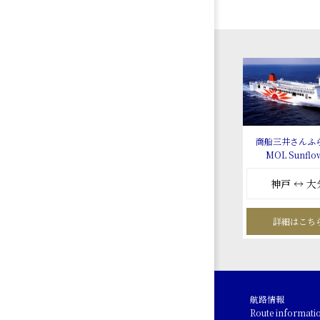
商船三井さんふ
MOL Sunflo
神戸 ↔ 大
詳細はこち
航路情報
Route informati