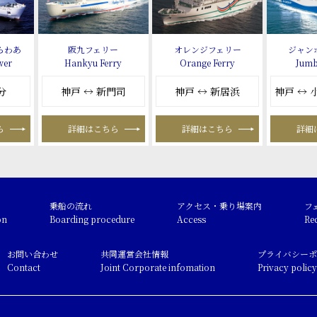
らわあ
阪九フェリー
オレンジフェリー
ジャン
wer
Hankyu Ferry
Orange Ferry
Jumb
分
神戸 ↔ 新門司
神戸 ↔ 新居浜
神戸 ↔
ら
詳細はこちら
詳細はこちら
詳細
乗船の流れ
アクセス・乗り場案内
フ
on
Boarding procedure
Access
Re
お問い合わせ
共同運営会社情報
プライバシーポ
Contact
Joint Corporate infomation
Privacy policy