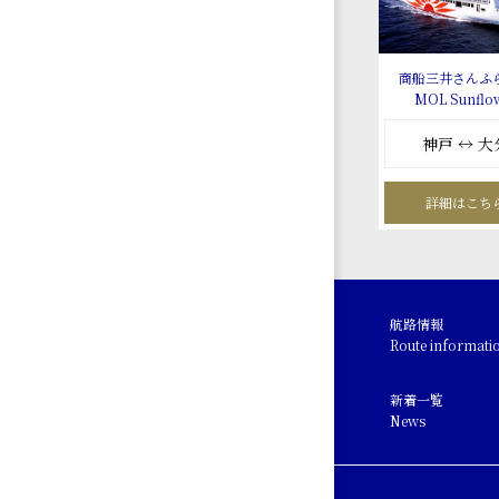
商船三井さんふ
MOL Sunflo
神戸 ↔ 大
詳細はこち
航路情報
Route informati
新着一覧
News