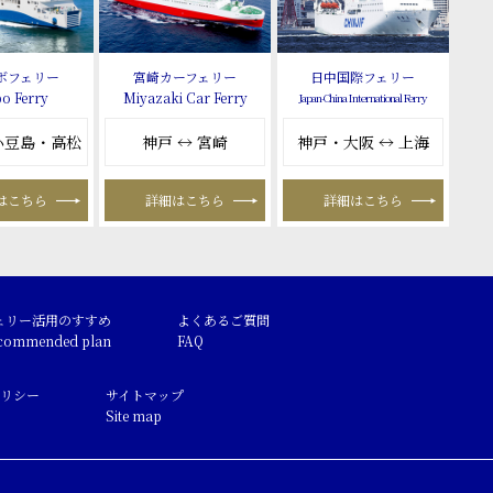
ボフェリー
宮崎カーフェリー
日中国際フェリー
o Ferry
Miyazaki Car Ferry
Japan-China International Ferry
 小豆島・高松
神戸 ↔ 宮崎
神戸・大阪 ↔ 上海
はこちら
詳細はこちら
詳細はこちら
ェリー活用のすすめ
よくあるご質問
commended plan
FAQ
リシー
サイトマップ
Site map