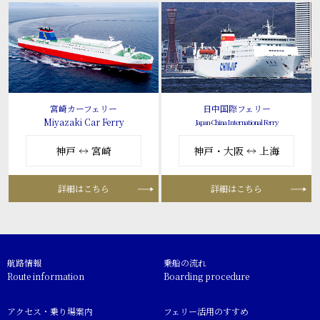
宮崎カーフェリー
日中国際フェリー
Miyazaki Car Ferry
Japan-China International Ferry
神戸 ↔ 宮崎
神戸・大阪 ↔ 上海
詳細はこちら
詳細はこちら
航路情報
乗船の流れ
Route information
Boarding procedure
アクセス・乗り場案内
フェリー活用のすすめ