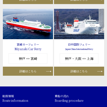
宮崎カーフェリー
日中国際フェリー
Miyazaki Car Ferry
Japan-China International Ferry
神戸 ↔ 宮崎
神戸・大阪 ↔ 上海
詳細はこちら
詳細はこちら
航路情報
乗船の流れ
Route information
Boarding procedure