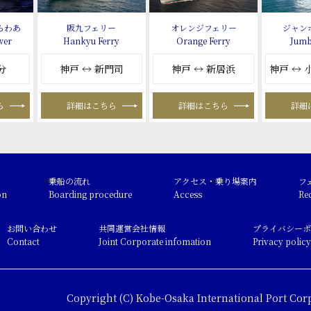
らわあ
阪九フェリー
オレンジフェリー
ジャン
wer
Hankyu Ferry
Orange Ferry
Jumb
分
神戸 ↔ 新門司
神戸 ↔ 新居浜
神戸 ↔
ら
詳細はこちら
詳細はこちら
詳細
乗船の流れ
アクセス・乗り場案内
フ
on
Boarding procedure
Access
Re
お問い合わせ
共同運営会社情報
プライバシーポ
Contact
Joint Corporate infomation
Privacy policy
Copyright (C) Kobe-Osaka International Port Corp