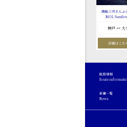
商船三井さんふ
MOL Sunflo
神戸 ↔ 大
詳細はこち
航路情報
Route informati
新着一覧
News