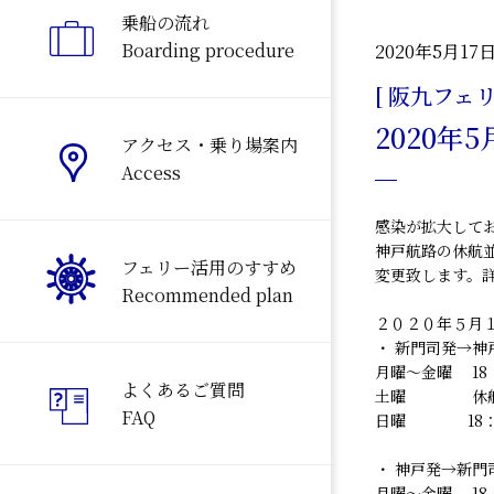
乗船の流れ
Boarding procedure
2020年5月17
[ 阪九フェリ
2020年
アクセス・乗り場案内
Access
感染が拡大して
神戸航路の休航
フェリー活用のすすめ
変更致します。
Recommended plan
２０２０年５月
・ 新門司発→神
月曜～金曜 18：
よくあるご質問
土曜 休
FAQ
日曜 18：40
・ 神戸発→新門
月曜～金曜 18：