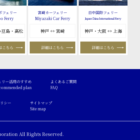
ボフェリー
宮崎カーフェリー
日中国際フェリー
o Ferry
Miyazaki Car Ferry
Japan-China International Ferry
 小豆島・高松
神戸 ↔ 宮崎
神戸・大阪 ↔ 上海
はこちら
詳細はこちら
詳細はこちら
ェリー活用のすすめ
よくあるご質問
commended plan
FAQ
リシー
サイトマップ
Site map
oration All Rights Reserved.