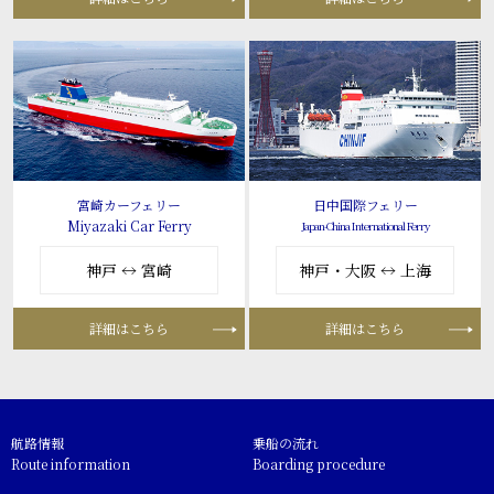
宮崎カーフェリー
日中国際フェリー
Miyazaki Car Ferry
Japan-China International Ferry
神戸 ↔ 宮崎
神戸・大阪 ↔ 上海
詳細はこちら
詳細はこちら
航路情報
乗船の流れ
Route information
Boarding procedure