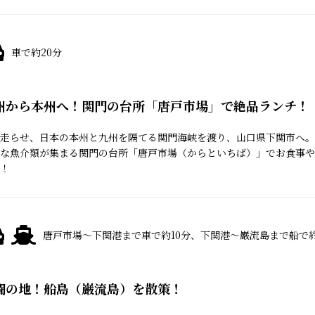
車で約20分
州から本州へ！関門の台所「唐戸市場」で絶品ランチ！
走らせ、日本の本州と九州を隔てる関門海峡を渡り、山口県下関市へ。
な魚介類が集まる関門の台所「唐戸市場（からといちば）」でお食事や
！
唐戸市場～下関港まで車で約10分、下関港～巌流島まで船で約
闘の地！船島（巌流島）を散策！