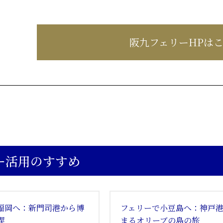
阪九フェリー
HPは
ー活用のすすめ
福岡へ：新門司港から博
フェリーで小豆島へ：神戸
喫
まるオリーブの島の旅