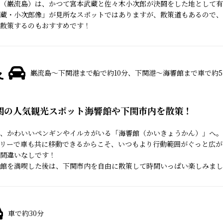
（巌流島）は、かつて宮本武蔵と佐々木小次郎が決闘をした地として有
蔵・小次郎像」が見所なスポットではありますが、散策道もあるので、
散策するのもおすすめです！
巌流島～下関港まで船で約10分、下関港～海響館まで車で約5
関の人気観光スポット海響館や下関市内を散策！
、かわいいペンギンやイルカがいる「海響館（かいきょうかん）」へ。
リーで車も共に移動できるからこそ、いつもより行動範囲がぐっと広が
間違いなしです！
館を満喫した後は、下関市内を自由に散策して時間いっぱい楽しみまし
車で約30分