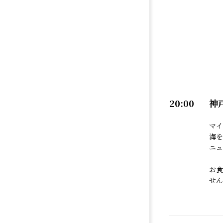
20:00
神
マイ
海を
ニュ
お食
せ