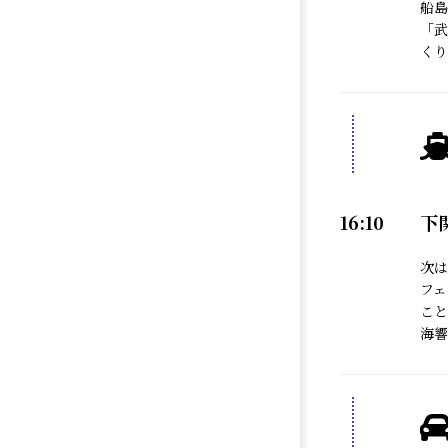
船島
「武
くり
16:10
下
次は
フェ
こと
海響