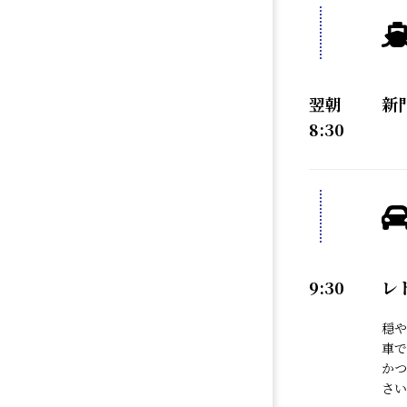
翌朝
新
8:30
9:30
レ
穏や
車で
か
さい